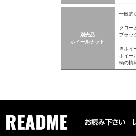
一般的
クロー
別売品
ブラ
ホイールナット
※ホイ
ホイー
輌の情報