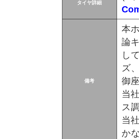
タイヤ詳細
Com
本
論
し
ズ
御
備考
当
ス
当
か