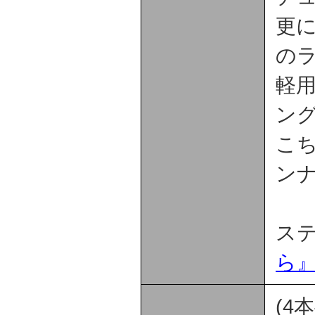
更に
の
軽用
ング
こち
ン
ステ
ら
(4