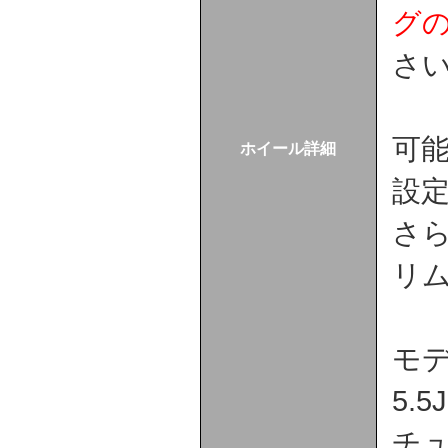
グ
さ
可
ホイール詳細
設
さ
リム
モデ
5.5
チュ