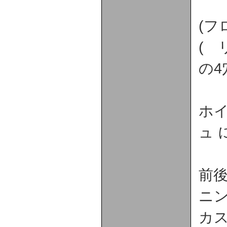
(フ
( 
の4
ホ
ュ 
前
ニ
カ