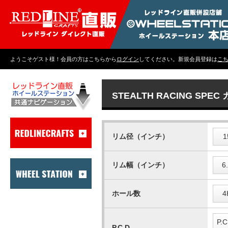
ようこそゲスト様！会員の方はこちらから
ログイン
してください。新規会員登録は
こ
STEALTH RACING SPE
リム径（インチ）
1
リム幅（インチ）
6
ホール数
4
P.C
P.C.D.